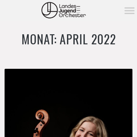
KONZERTE ▾
MONAT:
APRIL 2022
Aktuelle Konzerte
MITSPIELEN
Vergangene Konzerte
MEDIEN ▾
Fotos
NEWS
Videos
DAS ORCHESTER ▾
Über das Orchester
FÖRDERUNG ▾
Orchester­vorstand
Förderung
MEHR ▾
Unser Dirigent
→ Förderverein
Instrumentenverleih
Tutti Pro-Orchesterpatenschaft
Notenverleih