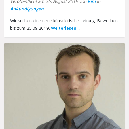
Veröffentlicht am 26. August 2019 von
Kim
in
Träger
Kontakt
Ankündigungen
Interner Bereich
Wir suchen eine neue künstlerische Leitung. Bewerben
bis zum 25.09.2019.
Weiterlesen…