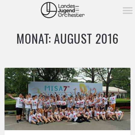
KONZERTE ▾
MONAT:
AUGUST 2016
Aktuelle Konzerte
MITSPIELEN
Vergangene Konzerte
MEDIEN ▾
Fotos
NEWS
Videos
DAS ORCHESTER ▾
Über das Orchester
FÖRDERUNG ▾
Orchester­vorstand
Förderung
MEHR ▾
Unser Dirigent
→ Förderverein
Instrumentenverleih
Tutti Pro-Orchesterpatenschaft
Notenverleih