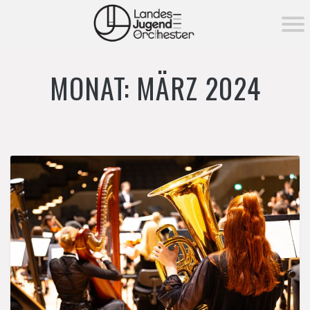
KONZERTE ▾
MONAT:
MÄRZ 2024
Aktuelle Konzerte
MITSPIELEN
Vergangene Konzerte
MEDIEN ▾
Fotos
NEWS
Videos
DAS ORCHESTER ▾
Über das Orchester
FÖRDERUNG ▾
Orchester­vorstand
Förderung
MEHR ▾
Unser Dirigent
→ Förderverein
Instrumentenverleih
Tutti Pro-Orchesterpatenschaft
Notenverleih