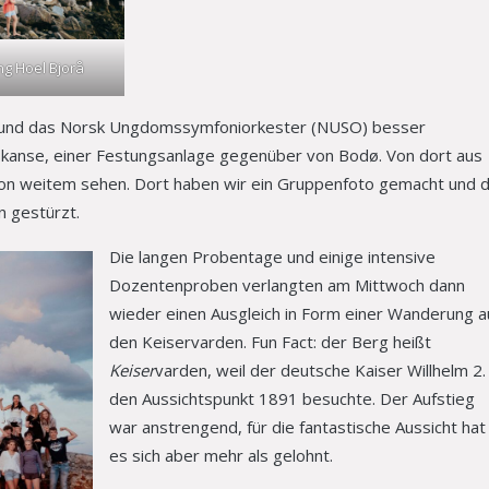
g Hoel Bjorå
 und das Norsk Ungdomssymfoniorkester (NUSO) besser
kanse, einer Festungsanlage gegenüber von Bodø. Von dort aus
 von weitem sehen. Dort haben wir ein Gruppenfoto gemacht und d
n gestürzt.
Die langen Probentage und einige intensive
Dozentenproben verlangten am Mittwoch dann
wieder einen Ausgleich in Form einer Wanderung a
den Keiservarden. Fun Fact: der Berg heißt
Keiser
varden, weil der deutsche Kaiser Willhelm 2.
den Aussichtspunkt 1891 besuchte. Der Aufstieg
war anstrengend, für die fantastische Aussicht hat
es sich aber mehr als gelohnt.