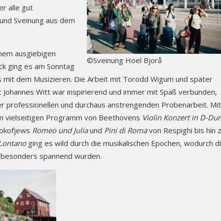
r alle gut
 und Sveinung aus dem
nem ausgiebigen
©Sveinung Hoel Bjorå
ck ging es am Sonntag
s mit dem Musizieren. Die Arbeit mit Torodd Wigum und später
t Johannes Witt war inspirierend und immer mit Spaß verbunden,
er professionellen und durchaus anstrengenden Probenarbeit. Mit
m vielseitigen Programm von Beethovens
Violin Konzert in D-Dur
rokofjews
Romeo und Julia
und
Pini di Roma
von Respighi bis hin 
Lontano
ging es wild durch die musikalischen Epochen, wodurch d
 besonders spannend wurden.