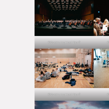
©Sveinung Hoel Bjorå
©
©Sveinung Hoel Bjorå
©