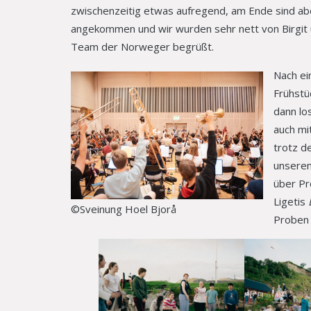
zwischenzeitig etwas aufregend, am Ende sind abe
angekommen und wir wurden sehr nett von Birgit
Team der Norweger begrüßt.
Nach ei
Frühstü
dann lo
auch mi
trotz d
unsere
über P
Ligetis
©Sveinung Hoel Bjorå
Proben