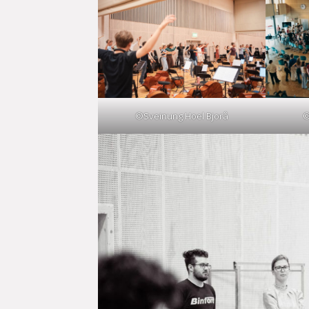
©Sveinung Hoel Bjorå
©