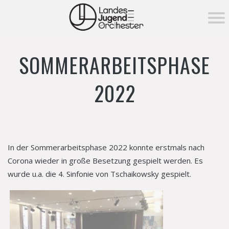
KONZERTE ▾
SOMMERARBEITSPHASE
Aktuelle Konzerte
MITSPIELEN
Vergangene Konzerte
2022
MEDIEN ▾
Fotos
NEWS
Videos
DAS ORCHESTER ▾
In der Sommerarbeitsphase 2022 konnte erstmals nach
Über das Orchester
Corona wieder in große Besetzung gespielt werden. Es
FÖRDERUNG ▾
wurde u.a. die 4. Sinfonie von Tschaikowsky gespielt.
Orchester­vorstand
Förderung
MEHR ▾
Unser Dirigent
→ Förderverein
Instrumentenverleih
Tutti Pro-Orchesterpatenschaft
Notenverleih